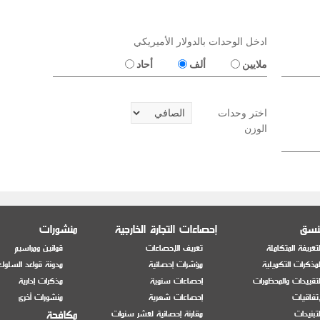
ادخل الوحدات بالدولار الأميريكي
ملايين
ألف
أحاد
اختر وحدات
الوزن
منسق
إحصاءات التجارة الخارجية
منشورات
تعريفة المتكاملة
تعريف الإحصاءات
قوانين ومراسيم
مذكرات التكميلية
مؤشرات إحصائية
مدونة قواعد السلوك
تقييدات والمحظورات
إحصاءات سنوية
مذكرات إدارية
إتفاقيات
إحصاءات شهرية
منشورات أخرى
مكافحة
تبنيدات
مقارنة إحصائية لعشر سنوات