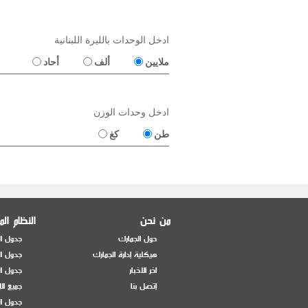
ادخل الوحدات بالليرة اللبنانية
ملايين
ألف
أحاد
ادخل وحدات الوزن
طن
كغ
من نحن
النظام ال
حول الجمارك
جدول ال
هيكلية إدارة الجمارك
جدول ال
اخر الاخبار
جدول ال
إتصل بنا
جميع ال
جدول ال