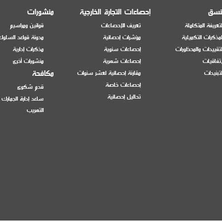
منسق
إحصاءات التجارة الخارجية
منشورات
تعريفة المتكاملة
تعريف الإحصاءات
قوانين ومراسيم
مذكرات التكميلية
مؤشرات إحصائية
مدونة قواعد السلوك
تقييدات والمحظورات
إحصاءات سنوية
مذكرات إدارية
إتفاقيات
إحصاءات شهرية
منشورات أخرى
مكافحة
تبنيدات
مقارنة إحصائية لعشر سنوات
إحصاءات خاصة
قدم شكوى
تحاليل إحصائية
ساعد إدارة الجمارك
التهريب