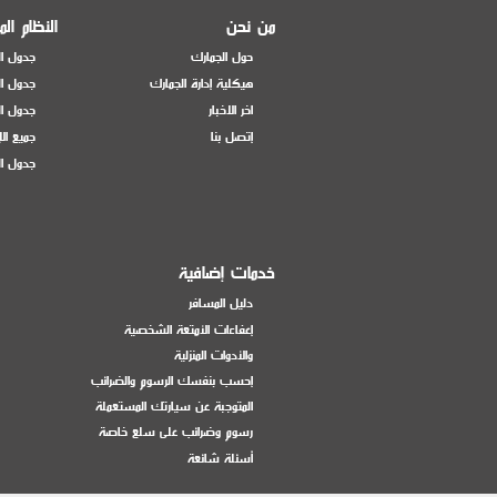
من نحن
النظام ال
حول الجمارك
جدول ال
هيكلية إدارة الجمارك
جدول ال
اخر الاخبار
جدول ال
إتصل بنا
جميع ال
جدول ال
خدمات إضافية
دليل المسافر
إعفاءات الأمتعة الشخصية
والأدوات المنزلية
إحسب بنفسك الرسوم والضرائب
المتوجبة عن سيارتك المستعملة
رسوم وضرائب على سلع خاصة
أسئلة شائعة