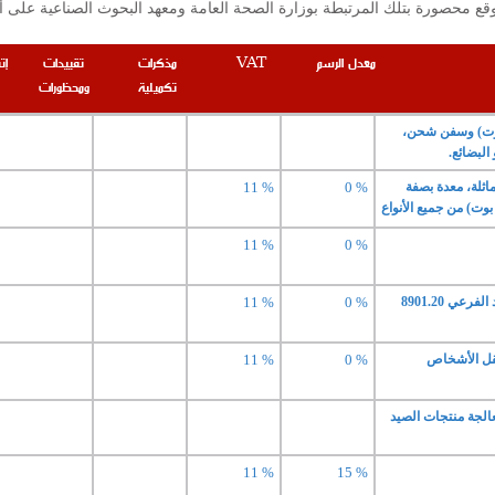
معدل الرسم
VAT
مذكرات
تقييدات
إت
تكميلية
ومحظورات
بوت) وسفن شحن،
لبضائع.
اثلة، معدة بصفة
0 %
11 %
وت) من جميع الأنواع
11 %
0 %
عي 8901.20
0 %
11 %
نقل الأشخاص
0 %
11 %
لجة منتجات الصيد
11 %
15 %