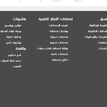
11 %
0 %
منسق
إحصاءات التجارة الخارجية
منشورات
11 %
15 %
تعريفة المتكاملة
تعريف الإحصاءات
قوانين ومراسيم
مذكرات التكميلية
مؤشرات إحصائية
مدونة قواعد السلوك
11 %
0 %
تقييدات والمحظورات
إحصاءات سنوية
مذكرات إدارية
إتفاقيات
إحصاءات شهرية
منشورات أخرى
11 %
0 %
مكافحة
تبنيدات
مقارنة إحصائية لعشر سنوات
إحصاءات خاصة
قدم شكوى
ئق وسفن جارفة أو
تحاليل إحصائية
ساعد إدارة الجمارك
التي تعتبر الملاحة
التهريب
 أحواض سفن عائمة؛
عائمة أو غاطسة.
11 %
0 %
، عائمة أو غاطسة
0 %
11 %
11 %
0 %