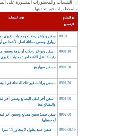
والمحظورات فور تحديثها
رمز النظام
نوع البضائع
المنسق
89.01
سفن وبواخر رحلات ومعديات (فيري 
زوارق وسفن مماثلة لنقل الأشخاص أو ا
8901.10
- سفن وبواخر رحلات أو نزهة وسفن مم
رئيسة لنقل الأشخاص؛ معديات (فيري ب
8901.20
- سفن صهاريج
8901.30
- سفن برادات غير تلك الداخلة في البند الفر
8901.90
- سفن أخر لنقل البضائع وسفن أخر ل
والبضائع معا
8902.00
سفن صيد؛ سفن مصانع وسفن أخر لمعا
أو حفظها.
8902.00.10
--- سفن صيد بطول لا يتجاوز 15 مترا