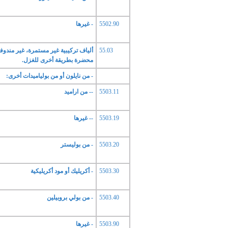
5502.90
- غيرها
55.03
ألياف تركيبية غير مستمرة، غير مندوف
محضرة بطريقة أخرى للغزل.
- من نايلون أو من بولياميدات أخرى:
5503.11
-- من اراميد
5503.19
-- غيرها
5503.20
- من بوليستر
5503.30
- أكريليك أو مود أكريليكية
5503.40
- من بولي بروبيلين
5503.90
- غيرها