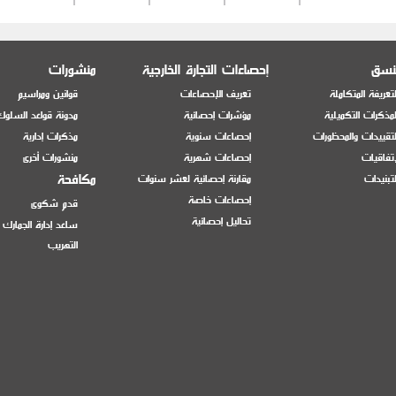
وفة ولا ممشطة ولا
منسق
إحصاءات التجارة الخارجية
منشورات
11 %
0 %
تعريفة المتكاملة
تعريف الإحصاءات
قوانين ومراسيم
مذكرات التكميلية
مؤشرات إحصائية
مدونة قواعد السلوك
11 %
0 %
تقييدات والمحظورات
إحصاءات سنوية
مذكرات إدارية
إتفاقيات
إحصاءات شهرية
منشورات أخرى
فيها نفايا الفضلات
مكافحة
تبنيدات
مقارنة إحصائية لعشر سنوات
إحصاءات خاصة
قدم شكوى
0 %
11 %
تحاليل إحصائية
ساعد إدارة الجمارك
التهريب
11 %
0 %
و ممشطة أو محضرة
11 %
0 %