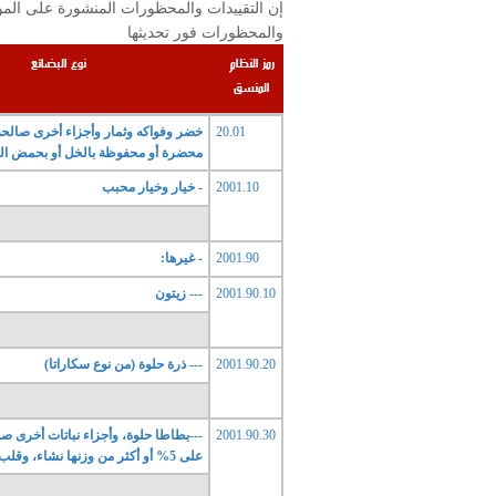
والمحظورات فور تحديثها
رمز النظام
نوع البضائع
المنسق
20.01
خضر وفواكه وثمار وأجزاء أخرى صالحة 
محضرة أو محفوظة بالخل أو بحمض ال
2001.10
- خيار وخيار محبب
2001.90
- غيرها:
2001.90.10
--- زيتون
2001.90.20
--- ذرة حلوة (من نوع سكاراتا)
2001.90.30
---بطاطا حلوة، وأجزاء نباتات أخرى صا
على 5% أو أكثر من وزنها نشاء، وقلب النخيل